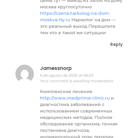
цены тут — вывод из запоя на дому
москва круглосуточно
https://czena.narkolog-na-dom-
moskva-rty.ru
Нарколог на дом —
это реальный выход Перешлите
тем кто в такой же ситуации
Reply
Jamessnorp
6 de agosto de 2026 at 06:03
Your comment is awaiting moderation.
Комплексное лечение
http://www.medprime-clinic.ru
и
диагностика заболеваний с
использованием современных
медицинских методов. Полное
обследование организма, точная
постановка диагноза,
индивидуальный план терапии,