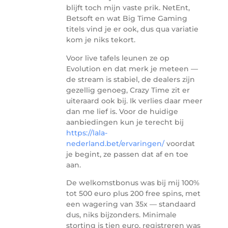
blijft toch mijn vaste prik. NetEnt,
Betsoft en wat Big Time Gaming
titels vind je er ook, dus qua variatie
kom je niks tekort.
Voor live tafels leunen ze op
Evolution en dat merk je meteen —
de stream is stabiel, de dealers zijn
gezellig genoeg, Crazy Time zit er
uiteraard ook bij. Ik verlies daar meer
dan me lief is. Voor de huidige
aanbiedingen kun je terecht bij
https://lala-
nederland.bet/ervaringen/
voordat
je begint, ze passen dat af en toe
aan.
De welkomstbonus was bij mij 100%
tot 500 euro plus 200 free spins, met
een wagering van 35x — standaard
dus, niks bijzonders. Minimale
storting is tien euro, registreren was