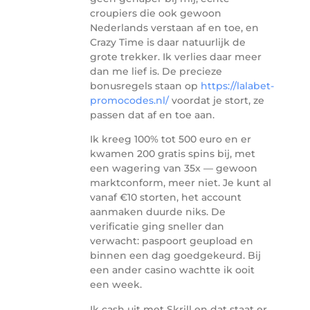
croupiers die ook gewoon
Nederlands verstaan af en toe, en
Crazy Time is daar natuurlijk de
grote trekker. Ik verlies daar meer
dan me lief is. De precieze
bonusregels staan op
https://lalabet-
promocodes.nl/
voordat je stort, ze
passen dat af en toe aan.
Ik kreeg 100% tot 500 euro en er
kwamen 200 gratis spins bij, met
een wagering van 35x — gewoon
marktconform, meer niet. Je kunt al
vanaf €10 storten, het account
aanmaken duurde niks. De
verificatie ging sneller dan
verwacht: paspoort geupload en
binnen een dag goedgekeurd. Bij
een ander casino wachtte ik ooit
een week.
Ik cash uit met Skrill en dat staat er