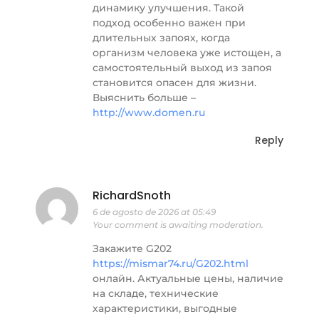
динамику улучшения. Такой
подход особенно важен при
длительных запоях, когда
организм человека уже истощен, а
самостоятельный выход из запоя
становится опасен для жизни.
Выяснить больше –
http://www.domen.ru
Reply
RichardSnoth
6 de agosto de 2026 at 05:49
Your comment is awaiting moderation.
Закажите G202
https://mismar74.ru/G202.html
онлайн. Актуальные цены, наличие
на складе, технические
характеристики, выгодные