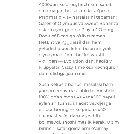
4000dan ko’proq, hech kim sanab
chiqmagan bo’lsa kerak. Ko’proq
Pragmatic Play narsalarini tepaman:
Gates of Olympus va Sweet Bonanza
eskirmaydi, gohida Play’n GO ning
Book of Dead ga o’tib turaman.
NetEnt va Yggdrasil dan ham
yetarlicha bor, lekin bularni siyrak
o’ynayman. Jonli bo’lim yaxshi
yig’ilgan — Evolution dan, haqiqiy
krupyelar, Crazy Time esa kechqurun
dam olishga juda mos.
Xush kelibsiz bonusi masalasi ham
yomon emas: dastlabki to’ldirishda
100% qo’shimcha va yana 100 bepul
aylanish tushadi. Faqat veydjerga
e’tibor bering — ko’pincha x40
chamasi, ya’ni darrov yechib
bo’lmaydi, shoshilmaslik kerak. O’zim
birinchi safar qoidalarni o’qimay