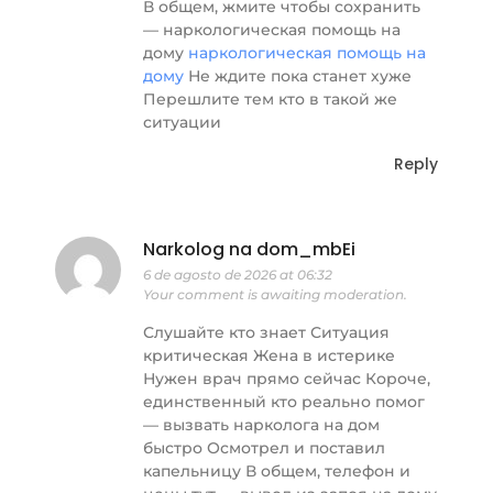
В общем, жмите чтобы сохранить
— наркологическая помощь на
дому
наркологическая помощь на
дому
Не ждите пока станет хуже
Перешлите тем кто в такой же
ситуации
Reply
Narkolog na dom_mbEi
6 de agosto de 2026 at 06:32
Your comment is awaiting moderation.
Слушайте кто знает Ситуация
критическая Жена в истерике
Нужен врач прямо сейчас Короче,
единственный кто реально помог
— вызвать нарколога на дом
быстро Осмотрел и поставил
капельницу В общем, телефон и