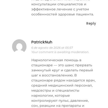
консультации специалистов и
эффективное лечение с учетом
особенностей здоровья пациента.
Reply
PatrickNuh
6 de agosto de 2026 at 05:57
Your comment is awaiting moderation.
Наркологическая помощь в
стационаре — это шанс прервать
замкнутый круг и сделать первый
шаг к восстановлению. В
стационаре рядом находится врач,
средний медицинский персонал,
медсестры и специалисты
наркологии, которые
контролируют пульс, давление,
сон, реакции на препараты и