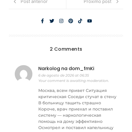
Post anterior
Próximo post
2 Comments
Narkolog na dom_fmKi
6 de agosto de 2026 at 06:35
Your comment is awaiting moderation.
Москва, всем привет Ситуация
критическая Соседи стучат в стену
В больницу тащить страшно
Короче, врач приехал и поставил
систему — наркологическая
помощь на дому эффективно
Осмотрел и поставил капельницу