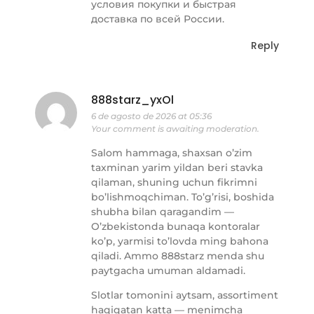
условия покупки и быстрая
доставка по всей России.
Reply
888starz_yxOl
6 de agosto de 2026 at 05:36
Your comment is awaiting moderation.
Salom hammaga, shaxsan o’zim
taxminan yarim yildan beri stavka
qilaman, shuning uchun fikrimni
bo’lishmoqchiman. To’g’risi, boshida
shubha bilan qaragandim —
O’zbekistonda bunaqa kontoralar
ko’p, yarmisi to’lovda ming bahona
qiladi. Ammo 888starz menda shu
paytgacha umuman aldamadi.
Slotlar tomonini aytsam, assortiment
haqiqatan katta — menimcha