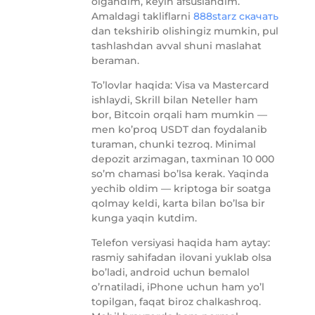
olgandim, keyin afsuslandim.
Amaldagi takliflarni
888starz скачать
dan tekshirib olishingiz mumkin, pul
tashlashdan avval shuni maslahat
beraman.
To’lovlar haqida: Visa va Mastercard
ishlaydi, Skrill bilan Neteller ham
bor, Bitcoin orqali ham mumkin —
men ko’proq USDT dan foydalanib
turaman, chunki tezroq. Minimal
depozit arzimagan, taxminan 10 000
so’m chamasi bo’lsa kerak. Yaqinda
yechib oldim — kriptoga bir soatga
qolmay keldi, karta bilan bo’lsa bir
kunga yaqin kutdim.
Telefon versiyasi haqida ham aytay:
rasmiy sahifadan ilovani yuklab olsa
bo’ladi, android uchun bemalol
o’rnatiladi, iPhone uchun ham yo’l
topilgan, faqat biroz chalkashroq.