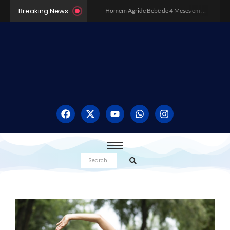
Breaking News
Homem Agride Bebê de 4 Meses em BH Pensando Ser Boneca Reborn – Caso Choca Minas Gerais
Dia da Consciência Negra: Como surgiu essa data?
Inundação Histórica no Rio Grande do Sul
Robôs Assassinos e o Sistemas de Armas Autônomos
O poder da música nos estudos
Como sair das dívidas em 2024?
Os 10 Melhores Destinos no Brasil: Explore a Diversidade do País
Exercícios físicos realmente emagrecem?
Surto de Dengue no Brasil pode se tornar o pior da história
O Poder do Voto: Por que Cada Voto Conta e Como Ele Pode Mudar o Rumo do País