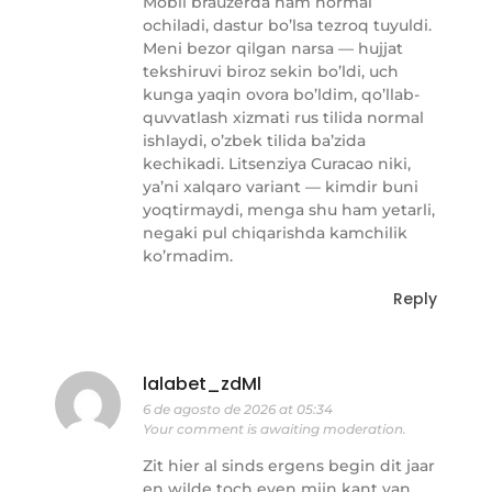
Mobil brauzerda ham normal
ochiladi, dastur bo’lsa tezroq tuyuldi.
Meni bezor qilgan narsa — hujjat
tekshiruvi biroz sekin bo’ldi, uch
kunga yaqin ovora bo’ldim, qo’llab-
quvvatlash xizmati rus tilida normal
ishlaydi, o’zbek tilida ba’zida
kechikadi. Litsenziya Curacao niki,
ya’ni xalqaro variant — kimdir buni
yoqtirmaydi, menga shu ham yetarli,
negaki pul chiqarishda kamchilik
ko’rmadim.
Reply
lalabet_zdMl
6 de agosto de 2026 at 05:34
Your comment is awaiting moderation.
Zit hier al sinds ergens begin dit jaar
en wilde toch even mijn kant van