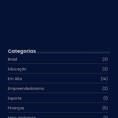
Exercícios físicos realmente emagrecem?
15 de abril de 2024
Surto de Dengue no Brasil…
13 de abril de 2024
Categorias
Brasil
(3)
Educação
(2)
Em Alta
(14)
Empreendedorismo
(2)
Esporte
(1)
Finanças
(5)
Meio ambiente
(1)