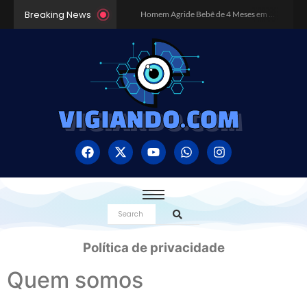
Breaking News
Homem Agride Bebê de 4 Meses em BH Pensando Ser Boneca Reborn – Caso Choca Minas Gerais
Dia da Consciência Negra: Como surgiu essa data?
Inundação Histórica no Rio Grande do Sul
Robôs Assassinos e o Sistemas de Armas Autônomos
O poder da música nos estudos
Como sair das dívidas em 2024?
Os 10 Melhores Destinos no Brasil: Explore a Diversidade do País
VIGIANDO.COM
Exercícios físicos realmente emagrecem?
Surto de Dengue no Brasil pode se tornar o pior da história
O Poder do Voto: Por que Cada Voto Conta e Como Ele Pode Mudar o Rumo do País
Política de privacidade
Quem somos