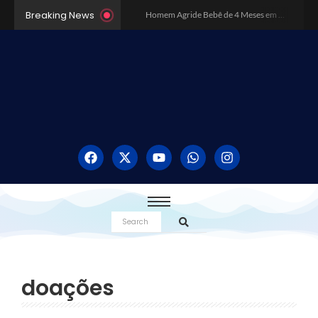
Breaking News
Homem Agride Bebê de 4 Meses em BH Pensando Ser Boneca Reborn – Caso Choca Minas Gerais
Dia da Consciência Negra: Como surgiu essa data?
Inundação Histórica no Rio Grande do Sul
Robôs Assassinos e o Sistemas de Armas Autônomos
O poder da música nos estudos
Como sair das dívidas em 2024?
Os 10 Melhores Destinos no Brasil: Explore a Diversidade do País
Exercícios físicos realmente emagrecem?
Surto de Dengue no Brasil pode se tornar o pior da história
O Poder do Voto: Por que Cada Voto Conta e Como Ele Pode Mudar o Rumo do País
doações