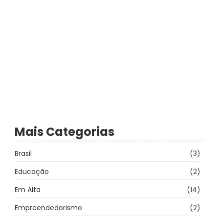
15 de abril de 2024
-
2 Comments
Vigiando.com
-
Exercícios físicos realmente emagrecem?
Mais Categorias
Brasil
(3)
Educação
(2)
Em Alta
(14)
Empreendedorismo
(2)