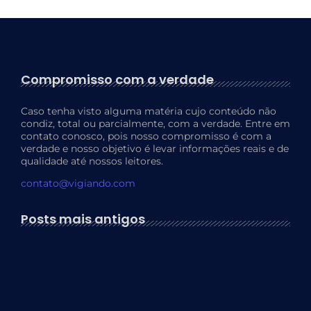
Compromisso com a verdade
Caso tenha visto alguma matéria cujo conteúdo não
condiz, total ou parcialmente, com a verdade. Entre em
contato conosco, pois nosso compromisso é com a
verdade e nosso objetivo é levar informações reais e de
qualidade até nossos leitores.
contato@vigiando.com
Posts mais antigos
Os 10 Melhores Destinos no…
17 de abril de 2024