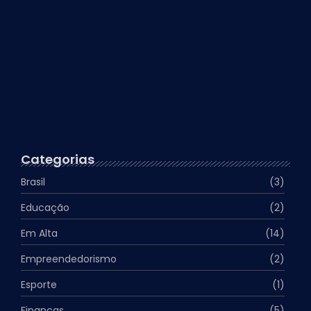
Exercícios físicos realmente emagrecem?
15 de abril de 2024
Surto de Dengue no Brasil…
13 de abril de 2024
Categorias
Brasil
(3)
Educação
(2)
Em Alta
(14)
Empreendedorismo
(2)
Esporte
(1)
Finanças
(5)