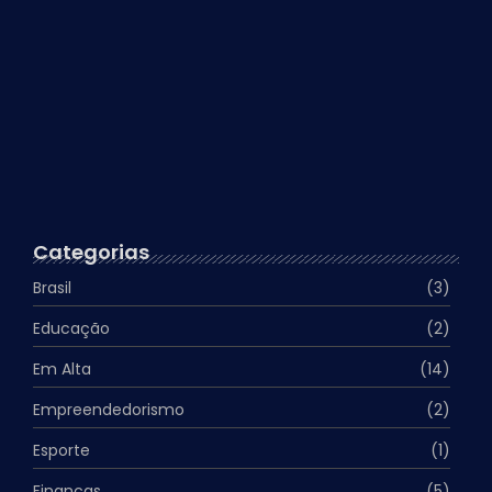
Exercícios físicos realmente emagrecem?
15 de abril de 2024
Surto de Dengue no Brasil…
13 de abril de 2024
Categorias
Brasil
(3)
Educação
(2)
Em Alta
(14)
Empreendedorismo
(2)
Esporte
(1)
Finanças
(5)