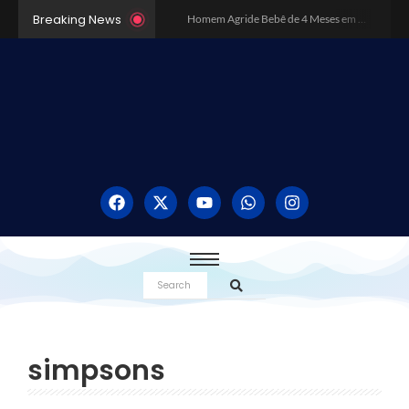
Breaking News
Homem Agride Bebê de 4 Meses em BH Pensando Ser Boneca Reborn – Caso Choca Minas Gerais
Dia da Consciência Negra: Como surgiu essa data?
Inundação Histórica no Rio Grande do Sul
Robôs Assassinos e o Sistemas de Armas Autônomos
O poder da música nos estudos
Como sair das dívidas em 2024?
Os 10 Melhores Destinos no Brasil: Explore a Diversidade do País
Exercícios físicos realmente emagrecem?
Surto de Dengue no Brasil pode se tornar o pior da história
O Poder do Voto: Por que Cada Voto Conta e Como Ele Pode Mudar o Rumo do País
simpsons