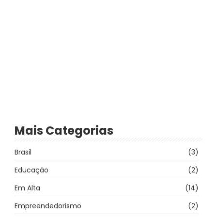
15 de abril de 2024
-
2 Comments
Vigiando.com
-
Exercícios físicos realmente emagrecem?
Mais Categorias
Brasil
(3)
Educação
(2)
Em Alta
(14)
Empreendedorismo
(2)