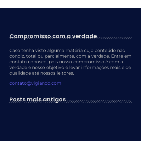
Compromisso com a verdade
Caso tenha visto alguma matéria cujo conteúdo não
condiz, total ou parcialmente, com a verdade. Entre em
contato conosco, pois nosso compromisso é com a
verdade e nosso objetivo é levar informações reais e de
qualidade até nossos leitores.
contato@vigiando.com
Posts mais antigos
Os 10 Melhores Destinos no…
17 de abril de 2024